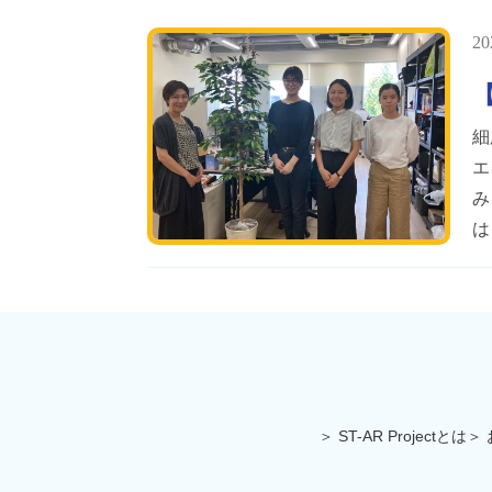
20
細
エ
み
は
＞ ST-AR Projectとは
＞