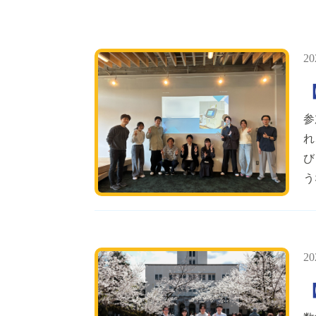
20
参
れ
び
う
20