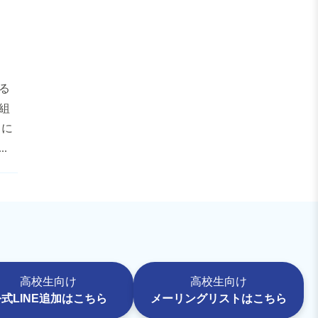
る
組
日に
.
高校生向け
高校生向け
い合わせ
＞ ご支援のお願い
式LINE追加はこちら
メーリングリストはこちら