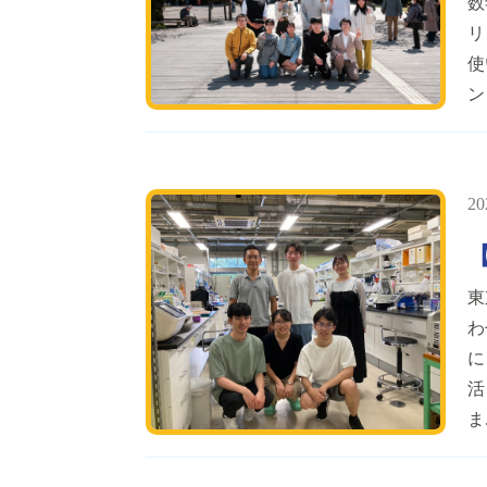
数
リ
使
ン
20
東
わ
に
活
ま.